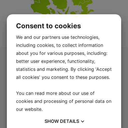
Consent to cookies
Jydsk Planteservice
6000 Kolding
We and our partners use technologies,
including cookies, to collect information
about you for various purposes, including:
better user experience, functionality,
Ankenævn
statistics and marketing. By clicking 'Accept
Brancheforeningen for Indendørs
all cookies' you consent to these purposes.
Beplantningsfirmaer har et ankenævn, der
fungerer som en ekstra sikkerhed for kunden.
You can read more about our use of
Som kunde kan man henvende sig til
cookies and processing of personal data on
ankenævnet, hvis man er utilfreds med
our website.
kvaliteten eller prisen på det udførte arbejde
og ikke kan forlige sig med levarandøren.
SHOW
DETAILS