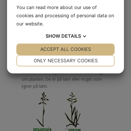
en arttilføjelse.
You can read more about our use of
cookies and processing of personal data on
our website.
SHOW
DETAILS
YES
ACCEPT ALL COOKIES
NO
YES
NO
NECESSARY
PREFERENCES
ONLY NECESSARY COOKIES
YES
NO
YES
NO
Billede 7. Artstilføjelsen skulle fortælle noget
om planten. De er på latin eller noget som
MARKETING
STATISTICS
ligner på latin.