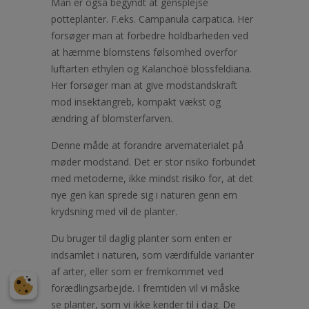
Man er også begyndt at gensplejse
potteplanter. F.eks. Campanula carpatica. Her
forsøger man at forbedre holdbarheden ved
at hæmme blomstens følsomhed overfor
luftarten ethylen og Kalanchoë blossfeldiana.
Her forsøger man at give modstandskraft
mod insektangreb, kompakt vækst og
ændring af blomsterfarven.
Denne måde at forandre arvematerialet på
møder modstand. Det er stor risiko forbundet
med metoderne, ikke mindst risiko for, at det
nye gen kan sprede sig i naturen genn em
krydsning med vil de planter.
Du bruger til daglig planter som enten er
indsamlet i naturen, som værdifulde varianter
af arter, eller som er fremkommet ved
forædlingsarbejde. I fremtiden vil vi måske
se planter, som vi ikke kender til i dag. De