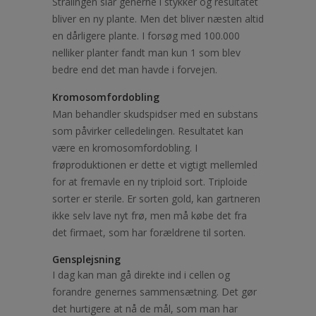
Strålingen slår generne i stykker og resultatet
bliver en ny plante. Men det bliver næsten altid
en dårligere plante. I forsøg med 100.000
nelliker planter fandt man kun 1 som blev
bedre end det man havde i forvejen.
Kromosomfordobling
Man behandler skudspidser med en substans
som påvirker celledelingen. Resultatet kan
være en kromosomfordobling. I
frøproduktionen er dette et vigtigt mellemled
for at fremavle en ny triploid sort. Triploide
sorter er sterile. Er sorten gold, kan gartneren
ikke selv lave nyt frø, men må købe det fra
det firmaet, som har forældrene til sorten.
Gensplejsning
I dag kan man gå direkte ind i cellen og
forandre genernes sammensætning. Det gør
det hurtigere at nå de mål, som man har