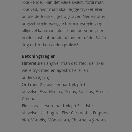
ikke kender, kan det være svært, fordi man
ikke ved, hvor man skal lægge trykket eller
udtale de forskellige bogstaver. Nedenfor er
angivet nogle gængse betoningsregler, og
alligevel kan man lokalt finde personer, der
holder fast i at udtale på anden måde. Så én
ting er teori en anden praksis!
Betoningsregler
I litteraturen angiver man det sted, der skal
være tryk med en apostrof eller en
understregning.
Ord med 2 stavelser har tryk på 1.
stavelse. Eks.: Má-lus, Pí-nus, Sór-bus, Fí-cus,
Cán-na
Fler-stavelsesord har tryk på 3. sidste
stavelse, talt bagfra. Eks.: Clé-ma-tis, Eu-phór-
bi-a, Ví-ri-dis, Món-ste-ra, Cha-mae-cý-pa-ris