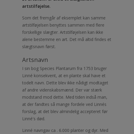
artstilføjelse.
Som det fremgår af eksemplet kan samme
artstilføjelsen benyttes sammen med flere
forskellige slægter. Artstilføjelsen kan ikke
alene bestemme en art. Det må altid findes et
slægtsnavn først.
Artsnavn
I sin bog Species Plantarum fra 1753 bruger
Linné konsekvent, at en plante skal have et
todelt navn. Dette blev ikke nådigt modtaget
af andre videnskabsmænd. Der var stærk
modstand mod dette. Med tiden indså man,
at der fandtes så mange fordele ved Linnés
forslag, at det blev almindelig accepteret før
Linné's død.
Linné navngav ca . 6.000 planter og dyr. Med