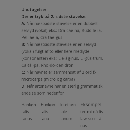
Undtagelser:
Der er tryk på 2. sidste stavelse:
A:
Når næstsidste stavelse er en dobbelt
selvlyd (vokal) eks.: Dra-cáe-na, Budd-lé-ia,
Pel-láe-a, Cra-táe-gus
B:
Når næstsidste stavelse er en selvlyd
(vokal) fulgt af to eller flere medlyde
(konsonanter) eks.: Ele-ág-nus, Li-gús-trum,
Ca-tál-pa, Rho-do-dén-dron
C:
Når navnet er sammensat af 2 ord fx
microcarpa (micro og carpa)
D:
Når artsnavne har en særlig grammatisk
endelse som nedenfor
Eksempel
Hankøn
Hunkøn
Intetkøn
-alis
-alis
-ale
ter-mi-ná-lis
-anus
-ana
-anum
law-so-ni-á-
nus