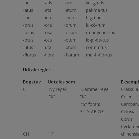
-aris
-aris
-are
vul-gá-ris
-atus
-ata
-atum
pal-má-tus
-inus
-ina
-inum
ti-grí-nus
-orus
-ora
-orum
lu-có-rum
-osus
-osa
-osum
ru-bi-gi-nó-sus
-otus
-ota
-otum
le-pi-do-tus
-utus
-uta
-utum
cor-nú-tus
-florus
-flora
-florum
mul-ti-fló-rus
Udtaleregler
Bogstav
Udtales som
Eksempl
C
Ny regel:
Gammel regel:
Crassu
”K”
”K”
Coleu
”S” foran:
Campan
E-I-Y-AE-OE
Celosia
Citrus 
Cyclame
CH
”K”
chinens