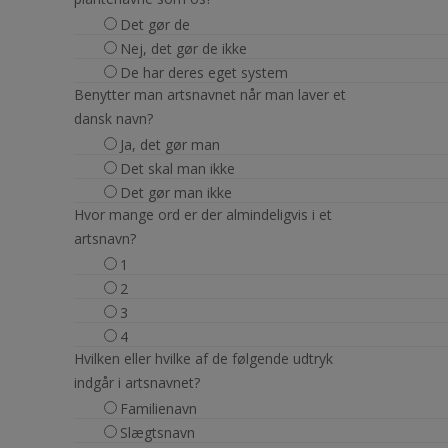
Det gør de
Nej, det gør de ikke
De har deres eget system
Benytter man artsnavnet når man laver et
dansk navn?
Ja, det gør man
Det skal man ikke
Det gør man ikke
Hvor mange ord er der almindeligvis i et
artsnavn?
1
2
3
4
Hvilken eller hvilke af de følgende udtryk
indgår i artsnavnet?
Familienavn
Slægtsnavn