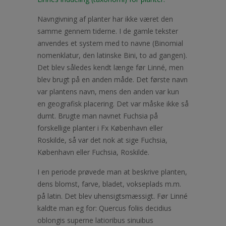
Navngivning af planter har ikke været den
samme gennem tiderne. I de gamle tekster
anvendes et system med to navne (Binomial
nomenklatur, den latinske Bini, to ad gangen).
Det blev således kendt længe før Linné, men
blev brugt på en anden måde. Det første navn
var plantens navn, mens den anden var kun
en geografisk placering. Det var måske ikke så
dumt. Brugte man navnet Fuchsia på
forskellige planter i Fx København eller
Roskilde, så var det nok at sige Fuchsia,
København eller Fuchsia, Roskilde.
I en periode prøvede man at beskrive planten,
dens blomst, farve, bladet, vokseplads m.m.
på latin. Det blev uhensigtsmæssigt. Før Linné
kaldte man eg for: Quercus foliis decidius
oblongis superne latioribus sinuibus