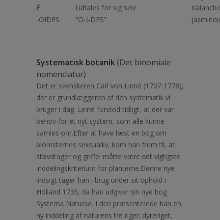
Ë
Udtales for sig selv
Kalancho
-OIDES
”O-
I
-DES”
jasmino
i
Systematisk botanik
(Det binomiale
nomenclatur)
Det er svenskeren Carl von Linné (1707-1778),
der er grundlæggeren af den systematik vi
bruger i dag. Linné forstod tidligt, at der var
behov for et nyt system, som alle kunne
samles om.Efter at have læst en bog om
blomsternes seksualliv, kom han frem til, at
støvdrager og griffel måtte være det vigtigste
inddelingskriterium for planterne.Denne nye
indsigt tager han i brug under sit ophold i
Holland 1735, da han udgiver sin nye bog
Systema Naturae. I den præsenterede han en
ny inddeling af naturens tre riger: dyreriget,