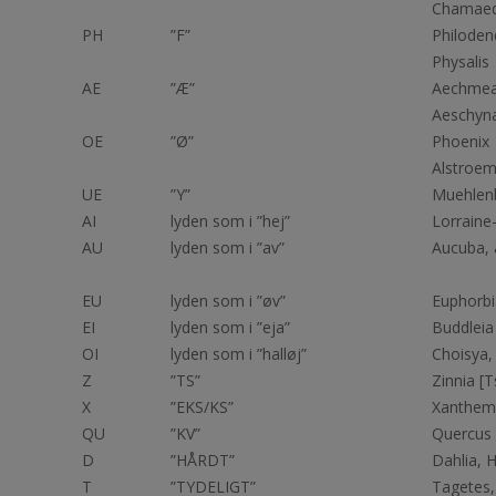
Chamae
PH
”F”
Philode
Physal
AE
”Æ”
Aechm
Aeschyn
OE
”Ø”
Phoeni
Alstroem
UE
”Y”
Muehlenb
AI
lyden som i ”hej”
Lorr
AU
lyden som i ”av”
Aucuba, 
EU
lyden som i ”øv”
Euphorb
EI
lyden som i ”eja”
Buddleia
OI
lyden som i ”halløj”
Choisya,
Z
”TS”
Zinnia [T
X
”EKS/KS”
Xanthem
QU
”KV”
Quercus 
D
”HÅRDT”
Dahlia, 
T
”TYDELIGT”
Tagetes,