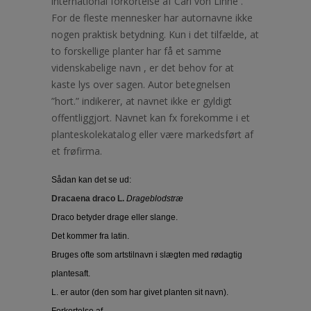
international forkortelse af Carl von Linné .
For de fleste mennesker har autornavne ikke
nogen praktisk betydning. Kun i det tilfælde, at
to forskellige planter har få et samme
videnskabelige navn , er det behov for at
kaste lys over sagen. Autor betegnelsen
”hort.” indikerer, at navnet ikke er gyldigt
offentliggjort. Navnet kan fx forekomme i et
planteskolekatalog eller være markedsført af
et frøfirma.
Sådan kan det se ud:
Dracaena draco L.
Drageblodstræ
Draco betyder drage eller slange.
Det kommer fra latin.
Bruges ofte som artstilnavn i slægten med rødagtig
plantesaft.
L. er autor (den som har givet planten sit navn).