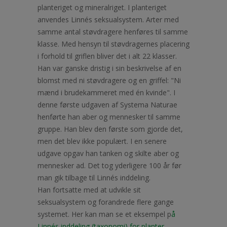
planteriget og mineralriget. I planteriget
anvendes Linnés seksualsystem. Arter med
samme antal støvdragere henføres til samme
klasse. Med hensyn til støvdragernes placering
i forhold til griflen bliver det i alt 22 klasser.
Han var ganske dristig i sin beskrivelse af en
blomst med ni støvdragere og en griffel: "Ni
mænd i brudekammeret med én kvinde". I
denne første udgaven af Systema Naturae
henførte han aber og mennesker til samme
gruppe. Han blev den første som gjorde det,
men det blev ikke populært. I en senere
udgave opgav han tanken og skilte aber og
mennesker ad. Det tog yderligere 100 år før
man gik tilbage til Linnés inddeling.
Han fortsatte med at udvikle sit
seksualsystem og forandrede flere gange
systemet. Her kan man se et eksempel p
å
Linnés inddeling (taxonomi) for planter.