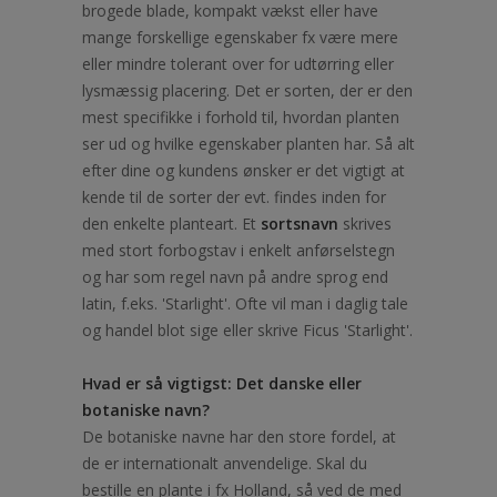
brogede blade, kompakt vækst eller have
mange forskellige egenskaber fx være mere
eller mindre tolerant over for udtørring eller
lysmæssig placering. Det er sorten, der er den
mest specifikke i forhold til, hvordan planten
ser ud og hvilke egenskaber planten har. Så alt
efter dine og kundens ønsker er det vigtigt at
kende til de sorter der evt. findes inden for
den enkelte planteart. Et
sortsnavn
skrives
med stort forbogstav i enkelt anførselstegn
og har som regel navn på andre sprog end
latin, f.eks. 'Starlight'. Ofte vil man i daglig tale
og handel blot sige eller skrive Ficus 'Starlight'.
Hvad er så vigtigst: Det danske eller
botaniske navn?
De botaniske navne har den store fordel, at
de er internationalt anvendelige. Skal du
bestille en plante i fx Holland, så ved de med