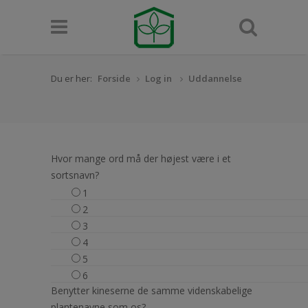
Du er her:
Forside
Log in
Uddannelse
Hvor mange ord må der højest være i et
sortsnavn?
1
2
3
4
5
6
Benytter kineserne de samme videnskabelige
plantenavne som os?